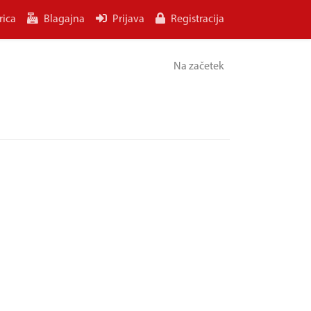
rica
Blagajna
Prijava
Registracija
Na začetek